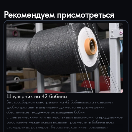
Рекомендуем присмотреться
Шпулярник на 42 бобины
Быстросборная конструкция на 42 бобиноместа позволяет
удобно доставить шпулярник до места ее размещения,
обеспечивает надежное размещение бобин
с синтетическими или натуральными волокнами, а продуманное
расстояние между осями позволит разместить бобины всех
стандартных размеров. Керамическая нитепроводящая
фурнитура обеспечит скоростную, беспрепятственную подачу