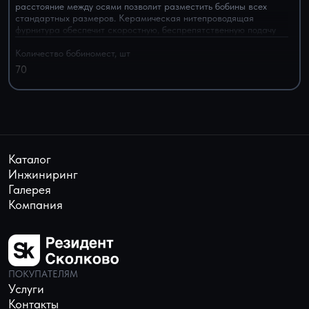
расстояние между осями позволит разместить бобины всех
стандартных размеров. Керамическая нитепроводящая
фурнитура обеспечит скоростную, беспрепятственную подачу
нити всех типов
Количество бобиномест, шт
70
Каталог
Инжиниринг
Галерея
Компания
ПОКУПАТЕЛЯМ
Услуги
Контакты