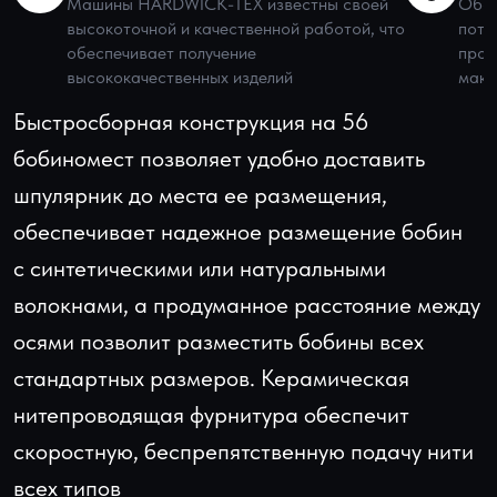
Машины HARDWICK-TEX известны своей
Обор
высокоточной и качественной работой, что
потр
обеспечивает получение
пром
высококачественных изделий
макс
Быстросборная конструкция на 56
бобиномест позволяет удобно доставить
шпулярник до места ее размещения,
обеспечивает надежное размещение бобин
с синтетическими или натуральными
волокнами, а продуманное расстояние между
осями позволит разместить бобины всех
стандартных размеров. Керамическая
нитепроводящая фурнитура обеспечит
скоростную, беспрепятственную подачу нити
всех типов